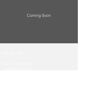
Coming Soon
Aracaju - SE
Rua Dr. Celso Oliva,
141 Treze de Julho
49020-090
Maceió - AL
Av. Comendador
Gustavo Paiva , 5945 3º
Piso,